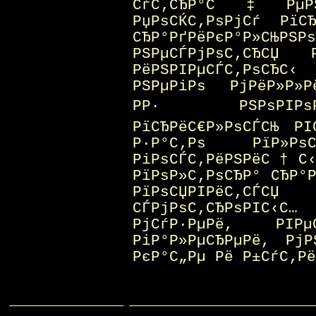
СѓС‚СЂР°С‡РµРЅР
РџРѕСЌС‚РѕРјСѓ РїСЂ
СЂР°РґРёРєР°Р»СЊРЅР
РЅРµСЃРјРѕС‚СЂ
РёРЅРІРµСЃС‚РѕСЂС‹
РЅРµРіРѕ РјРёР»Р»Р
РР· РЅРѕРІРѕ
РїСЂРёС€Р»РѕСЃСЊ РІ
Р·Р°С‚Рѕ РїР»
РіРѕСЃС‚РёРЅРёС†С
РїРѕР»С‚РѕСЂР° СЂР°
РїРѕСЏРІРёС‚СЃС
СЃРјРѕС‚СЂРѕРІС
РјСѓР·РµРё, РІРµ
РіР°Р»РµСЂРµРё, РјР
РєР°С„Рµ Рё Р±СѓС‚Рё