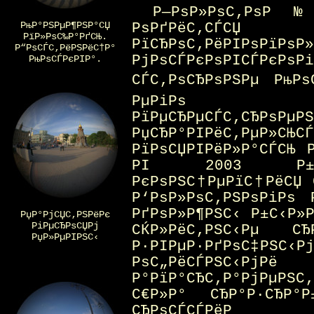
Р—РѕР»РѕС‚РѕР
РњР°РЅРµР¶РЅР°СЏ
РѕРґРёС
РїР»РѕС‰Р°РґСЊ.
РїСЂРѕС‚РёРІРѕР
Р“РѕСЃС‚РёРЅРёС†Р°
РјРѕСЃРєРѕРІСЃР
РњРѕСЃРєРІР°.
СЃС‚РѕСЂРѕРЅРµ РњРѕ
РµРіРѕ РіР»Р
РїРµСЂРµСЃС
РџСЂР°РІРёС‚РµР»
РїРѕСЏРІРёР»Р°СЃСЊ 
РІ 2003 Р±С‹Р
РєРѕРЅС†РµРїС†РёСЏ 
Р‘РѕР»РѕС‚РЅРѕРіРѕ 
РґРѕР»Р¶РЅС‹ Р±С‹Р»
РџР°РјСЏС‚РЅРёРє
РіРµСЂРѕСЏРј
СЌР»РёС‚РЅС‹Рµ
РџР»РµРІРЅС‹
Р·РІРµР·РґРѕС‡РЅС‹Р
РѕС„РёСЃРЅС‹Р
Р°РїР°СЂС‚Р°РјРµР
С€Р»Р° СЂР°Р·СЂР°Р
СЂРѕСЃСЃ