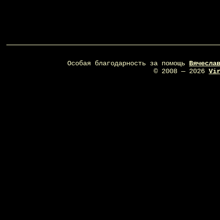
Особая благодарность за помощь
Вячесла
© 2008 — 2026
Vi