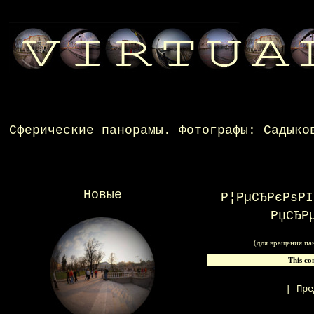
Сферические панорамы
. Фотографы:
Садыко
Новые
Р¦РµСЂРєРѕРІ
РџСЂР
(для вращения па
This co
|
Пре