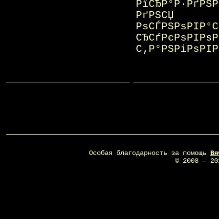
РїСЂР°Р·РґР
РґРЅСЏ С
РѕСЃРЅРѕРІ
СЂСѓРєРѕРІРѕР
С‚Р°РЅРіРѕРІР
Особая благодарность за помощь
Вя
© 2008 — 2