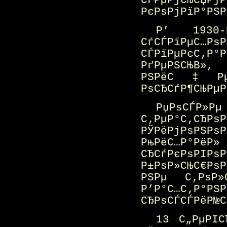
СЃРµРјСЊС
РєРѕРјРїР°РЅР
Р’ 1930-
СѓСЃРїРµС…Р
СЃРїРµРєС
РґРµРЅСЊВ»
РЅРёС‡РµР
РѕСЂСѓР¶СЊРµР
РџРѕСЃР
С‚РµР°С‚СЂРѕР
РЎРёРјРѕРЅРѕР
РњРёС…Р°РёР» 
СЂСѓРєРѕР
Р±РѕР»СЊС€Рѕ
РЅРµ С‚РѕР»
Р’Р°С…С‚Р°
СЂРѕСЃСЃРёР№С
13 С„РµРІС